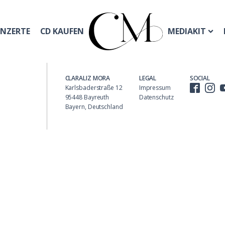
NZERTE
CD KAUFEN
MEDIAKIT
HOME
KONZERTE
CD KAUFEN
MEDIA
CLARALIZ MORA
LEGAL
SOCIAL
Karlsbaderstraße 12
Impressum
95448 Bayreuth
Datenschutz
Bayern, Deutschland