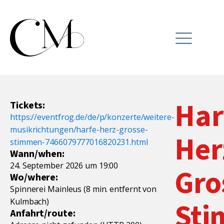
Har
Tickets:
https://eventfrog.de/de/p/konzerte/weitere-
musikrichtungen/harfe-herz-grosse-
Her
stimmen-7466079777016820231.html
Wann/when:
24. September 2026 um 19:00
Gro
Wo/where:
Spinnerei Mainleus (8 min. entfernt von
Kulmbach)
St
Anfahrt/route: