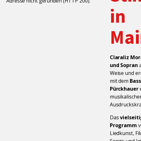
Adresse nicht gefunden (HTTP 200).
in
Mai
Claraliz Mor
und Sopran
a
Weise und er
mit dem
Bass
Pürckhauer
musikalischen
Ausdruckskra
Das
vielseit
Programm
v
Liedkunst, Fi